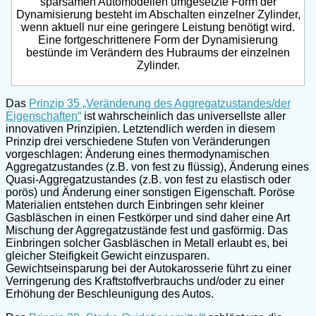
sparsamen Automodellen umgesetzte Form der
Dynamisierung besteht im Abschalten einzelner Zylinder,
wenn aktuell nur eine geringere Leistung benötigt wird.
Eine fortgeschrittenere Form der Dynamisierung
bestünde im Verändern des Hubraums der einzelnen
Zylinder.
Das
Prinzip 35 „Veränderung des Aggregatzustandes/der
Eigenschaften“
ist wahrscheinlich das universellste aller
innovativen Prinzipien. Letztendlich werden in diesem
Prinzip drei verschiedene Stufen von Veränderungen
vorgeschlagen: Änderung eines thermodynamischen
Aggregatzustandes (z.B. von fest zu flüssig), Änderung eines
Quasi-Aggregatzustandes (z.B. von fest zu elastisch oder
porös) und Änderung einer sonstigen Eigenschaft. Poröse
Materialien entstehen durch Einbringen sehr kleiner
Gasbläschen in einen Festkörper und sind daher eine Art
Mischung der Aggregatzustände fest und gasförmig. Das
Einbringen solcher Gasbläschen in Metall erlaubt es, bei
gleicher Steifigkeit Gewicht einzusparen.
Gewichtseinsparung bei der Autokarosserie führt zu einer
Verringerung des Kraftstoffverbrauchs und/oder zu einer
Erhöhung der Beschleunigung des Autos.