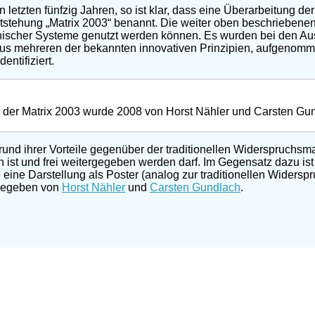
letzten fünfzig Jahren, so ist klar, dass eine Überarbeitung de
ntstehung „Matrix 2003“ benannt. Die weiter oben beschriebene
chnischer Systeme genutzt werden können. Es wurden bei den Au
aus mehreren der bekannten innovativen Prinzipien, aufgenom
ntifiziert.
 der Matrix 2003 wurde 2008 von Horst Nähler und Carsten Gu
Grund ihrer Vorteile gegenüber der traditionellen Widerspruchsmatr
ch ist und frei weitergegeben werden darf. Im Gegensatz dazu ist
eine Darstellung als Poster (analog zur traditionellen Widerspr
sgegeben von
Horst Nähler
und
Carsten Gundlach
.