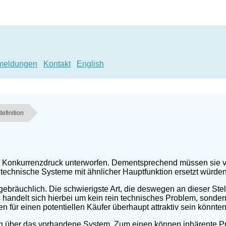
meldungen
Kontakt
English
efinition
 Konkurrenzdruck unterworfen. Dementsprechend müssen sie von
technische Systeme mit ähnlicher Hauptfunktion ersetzt würden
bräuchlich. Die schwierigste Art, die deswegen an dieser Stell
handelt sich hierbei um kein rein technisches Problem, sonder
n für einen potentiellen Käufer überhaupt attraktiv sein könnten
en über das vorhandene System. Zum einen können inhärente 