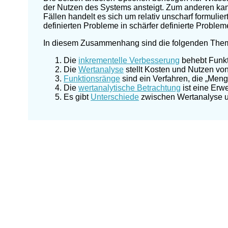
der Nutzen des Systems ansteigt. Zum anderen kann
Fällen handelt es sich um relativ unscharf formuli
definierten Probleme in schärfer definierte Probl
In diesem Zusammenhang sind die folgenden Them
Die
inkrementelle Verbesserung
behebt Funkt
Die
Wertanalyse
stellt Kosten und Nutzen v
Funktionsränge
sind ein Verfahren, die „Meng
Die
wertanalytische Betrachtung
ist eine Erw
Es gibt
Unterschiede
zwischen Wertanalyse un